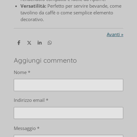
Versatilità:
Perfetto per servire bevande, come
tavolino da caffè o come semplice elemento
decorativo.
Avanti
»
C
C
C
C
o
o
o
o
n
n
n
n
d
d
d
d
Aggiungi commento
i
i
i
i
v
v
v
v
Nome *
i
i
i
i
d
d
d
d
i
i
i
i
Indirizzo email *
Messaggio *