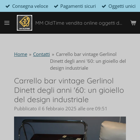
Consegna veloce
Pagamenti sicuri
Oggetti unici
Vai
al
contenuto
MM OldTime vendita online oggetti design e vintage
principale
Home
»
Contatti
»
Carrello bar vintage Gerlinol
Dinett degli anni '60: un gioiello del
design industriale
Carrello bar vintage Gerlinol
Dinett degli anni '60: un gioiello
del design industriale
Pubblicato il 6 febbraio 2025 alle ore 09:51