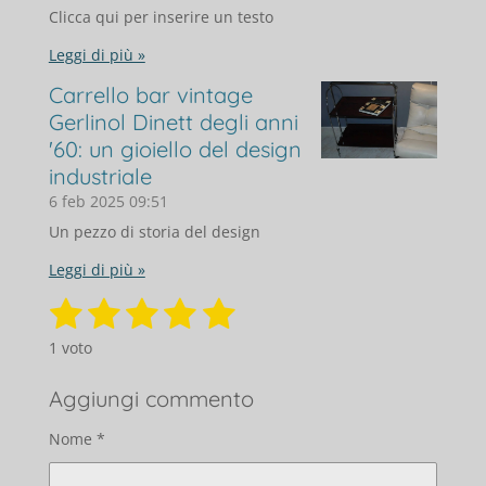
Clicca qui per inserire un testo
Leggi di più »
Carrello bar vintage
Gerlinol Dinett degli anni
'60: un gioiello del design
industriale
6 feb 2025
09:51
Un pezzo di storia del design
Leggi di più »
1
2
3
4
5
I
V
n
a
s
s
s
s
s
v
1 voto
l
i
t
t
t
t
t
u
a
Aggiungi commento
t
e
e
e
e
e
i
a
l
l
l
l
l
l
Nome *
z
t
i
u
l
l
l
l
l